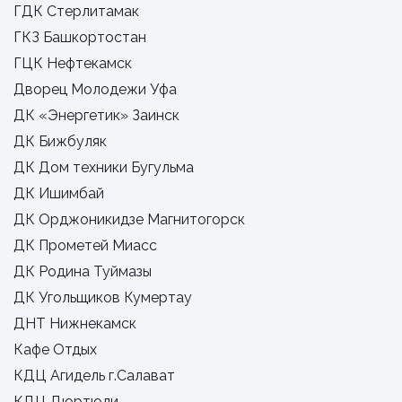
ГДК Стерлитамак
ГКЗ Башкортостан
ГЦК Нефтекамск
Дворец Молодежи Уфа
ДК «Энергетик» Заинск
ДК Бижбуляк
ДК Дом техники Бугульма
ДК Ишимбай
ДК Орджоникидзе Магнитогорск
ДК Прометей Миасс
ДК Родина Туймазы
ДК Угольщиков Кумертау
ДНТ Нижнекамск
Кафе Отдых
КДЦ Агидель г.Салават
КДЦ Дюртюли