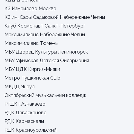
КЗ Измайлово Москва
КЗ им. Сары Садыковой Набережные Челны
Клуб Космонавт Санкт-Петербург
Максимилианс Набережные Челны
Максимилианс Тюмень
МБУ Дворец Культуры Лениногорск
МБУ Уфимская Детская Филармония
МБУ ЦДК Киргиз-Мияки
Метро Пушкинская Club
МКДЦ Янаул
Октябрьский музыкальный колледж
РГДК г.Азнакаево
РДК Давлеканово
РДК Кармаскалы
РДК Красноусольский