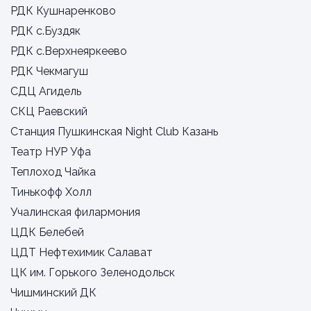
РДК Кушнаренково
РДК с.Буздяк
РДК с.Верхнеяркеево
РДК Чекмагуш
СДЦ Агидель
СКЦ Раевский
Станция Пушкинская Night Club Казань
Театр НУР Уфа
Теплоход Чайка
Тинькофф Холл
Учалинская филармония
ЦДК Белебей
ЦДТ Нефтехимик Салават
ЦК им. Горького Зеленодольск
Чишминский ДК