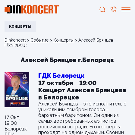
КОНЦЕРТЫ
Dinkoncert
>
Событие
>
Концерты
>
Алексей Брянцев
г.Белорецк
Алексей Брянцев г.Белорецк
ГДК Белорецк
17 октября 19:00
Концерт Алексея Брянцева
в Белорецке
Алексей Брянцев – это исполнитель с
уникальным тембром голоса –
бархатным баритоном. Он один из
17 Окт,
самых востребованных артистов
19:00
российской эстрады. Его концерты
Белорецк
проходят на одном дыхании. Своими
ГДК