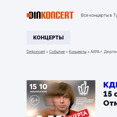
Все концерты в Т
КОНЦЕРТЫ
Dinkoncert
>
Событие
>
Концерты
>
АХРА г. Дюртю
КД
15 
От